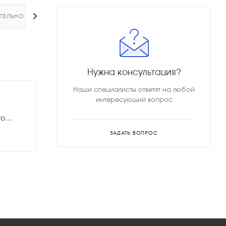
ТЕЛЬНО
Нужна консультация?
Наши специалисты ответят на любой
интересующий вопрос
Сертификат_11115_Светодиодный_линейный_прожектор_Geniled_24W_RGBW_15°.pdf
ЗАДАТЬ ВОПРОС