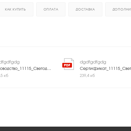
КАК КУПИТЬ
ОПЛАТА
ДОСТАВКА
ДОПОЛНИ
dfgdfgdg
dgdfgdfgdg
Руководство_11115_Светодиодный_линейный_прожектор_Geniled_24W_RGBW_15°.pdf
,5 кб
239,4 кб