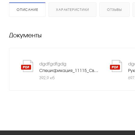
ОПИСАНИЕ
ХАРАКТЕРИСТИКИ
ОТЗЫВЫ
Документы
dgdfgdfgdg
dg
Спецификация_11115_Светодиодный_линейный_прожектор_Geniled_24W_RGBW_15°.pdf
392,9 кб
697