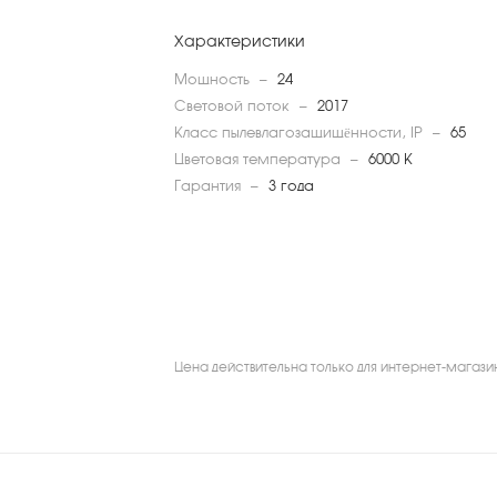
Характеристики
Мощность
—
24
Световой поток
—
2017
Класс пылевлагозащищённости, IP
—
65
Цветовая температура
—
6000 K
Гарантия
—
3 года
Цена действительна только для интернет-магази