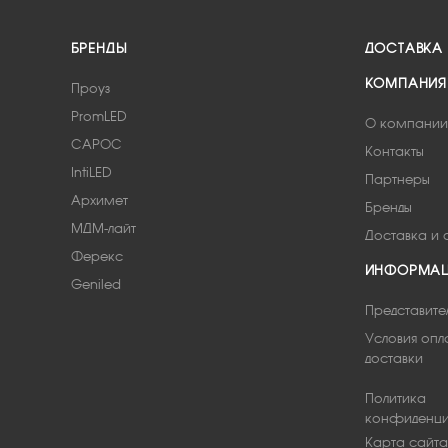
БРЕНДЫ
ДОСТАВКА
КОМПАНИЯ
Проуз
PromLED
О компании
САРОС
Контакты
IntiLED
Партнеры
Архимет
Бренды
МДМ-лайт
Доставка и 
Ферекс
ИНФОРМА
Geniled
Представите
Условия опл
доставки
Политика
конфиденци
Карта сайта