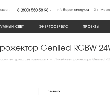
сква
8 (800) 550 58 98
info@apex-energy.ru
г. Москв
УМНЫЙ СВЕТ
ЭНЕРГОСЕРВИС
ПРОЕКТЫ
прожектор Geniled RGBW 24
—
архитектурных светильников
Линейные прожекторы Geniled RG
СРАВНИТЬ