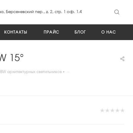
а, Берсеневский пер., д. 2, стр. 1 оф. 1.4
КОНТАКТЫ
ПРАЙС
БЛОГ
О НАС
W 15°
—
BW архитектурных светильников