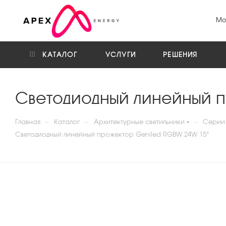
Мо
КАТАЛОГ
УСЛУГИ
РЕШЕНИЯ
Светодиодный линейный 
—
—
—
Главная
Каталог
Архитектурные светильники
Серии 
Светодиодный линейный прожектор Geniled RGBW 24W 15°