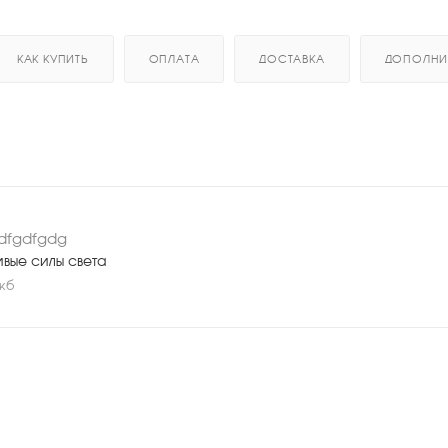
КАК КУПИТЬ
ОПЛАТА
ДОСТАВКА
ДОПОЛНИ
dfgdfgdg
ивые силы света
 кб