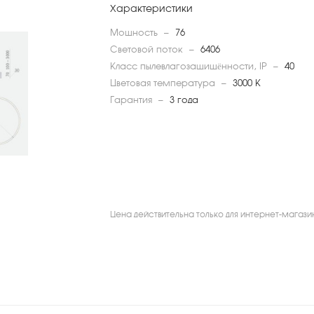
Характеристики
Мощность
—
76
Световой поток
—
6406
Класс пылевлагозащищённости, IP
—
40
Цветовая температура
—
3000 К
Гарантия
—
3 года
Цена действительна только для интернет-магази