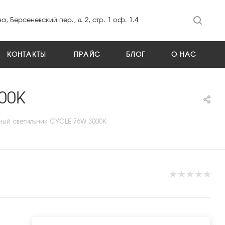
а, Берсеневский пер., д. 2, стр. 1 оф. 1.4
КОНТАКТЫ
ПРАЙС
БЛОГ
О НАС
00K
ный светильник CYCLE 76W 3000K