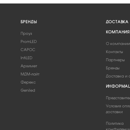
БРЕНДЫ
ДОСТАВКА
КОМПАНИЯ
Проуз
PromLED
О компании
САРОС
Контакты
IntiLED
Партнеры
Архимет
Бренды
МДМ-лайт
Доставка и 
Ферекс
ИНФОРМА
Geniled
Представите
Условия опл
доставки
Политика
конфиденци