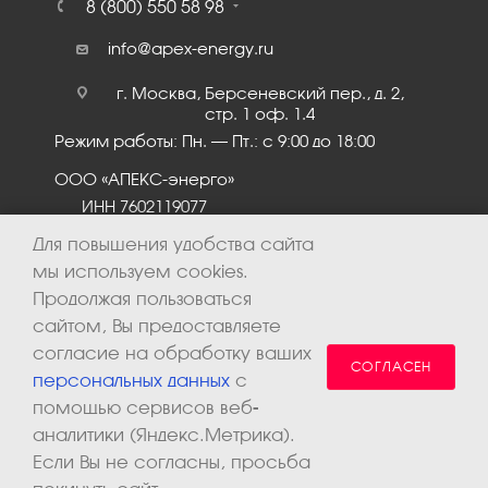
8 (800) 550 58 98
info@apex-energy.ru
г. Москва, Берсеневский пер., д. 2,
стр. 1 оф. 1.4
Режим работы: Пн. – Пт.: с 9:00 до 18:00
ООО «АПЕКС-энерго»
ИНН 7602119077
КПП 760201001
Для повышения удобства сайта
мы используем cookies.
Продолжая пользоваться
сайтом, Вы предоставляете
согласие на обработку ваших
СОГЛАСЕН
персональных данных
с
помощью сервисов веб-
аналитики (Яндекс.Метрика).
2026 © ООО «Апекс-энерго». Все права защищены.
Если Вы не согласны, просьба