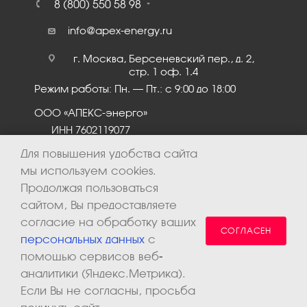
8 (800) 550 58 98
info@apex-energy.ru
г. Москва, Берсеневский пер., д. 2,
стр. 1 оф. 1.4
Режим работы: Пн. – Пт.: с 9:00 до 18:00
ООО «АПЕКС-энерго»
ИНН 7602119077
КПП 760201001
Для повышения удобства сайта
мы используем cookies.
Продолжая пользоваться
сайтом, Вы предоставляете
согласие на обработку ваших
СОГЛАСЕН
персональных данных
с
помощью сервисов веб-
аналитики (Яндекс.Метрика).
2026 © ООО «Апекс-энерго». Все права защищены.
Если Вы не согласны, просьба