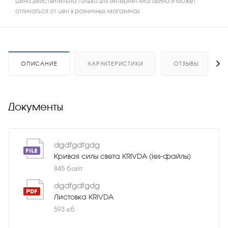
Цена действительна только для интернет-магазина и может
отличаться от цен в розничных магазинах
ОПИСАНИЕ
ХАРАКТЕРИСТИКИ
ОТЗЫВЫ
Документы
dgdfgdfgdg
Кривая силы света KRIVDA (ies-файлы)
845 байт
dgdfgdfgdg
Листовка KRIVDA
593 кб